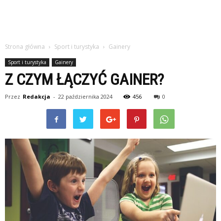
Strona główna
Sport i turystyka
Gainery
Sport i turystyka
Gainery
Z CZYM ŁĄCZYĆ GAINER?
Przez
Redakcja
-
22 października 2024
456
0