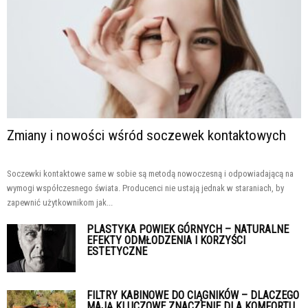
Zmiany i nowości wśród soczewek kontaktowych
Soczewki kontaktowe same w sobie są metodą nowoczesną i odpowiadającą na
wymogi współczesnego świata. Producenci nie ustają jednak w staraniach, by
zapewnić użytkownikom jak...
PLASTYKA POWIEK GÓRNYCH – NATURALNE
EFEKTY ODMŁODZENIA I KORZYŚCI
ESTETYCZNE
FILTRY KABINOWE DO CIĄGNIKÓW – DLACZEGO
MAJĄ KLUCZOWE ZNACZENIE DLA KOMFORTU...