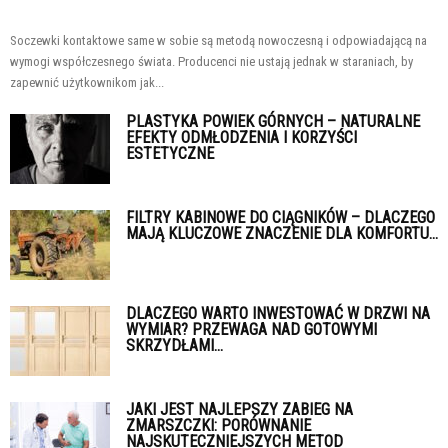
Soczewki kontaktowe same w sobie są metodą nowoczesną i odpowiadającą na
wymogi współczesnego świata. Producenci nie ustają jednak w staraniach, by
zapewnić użytkownikom jak...
PLASTYKA POWIEK GÓRNYCH – NATURALNE
EFEKTY ODMŁODZENIA I KORZYŚCI
ESTETYCZNE
FILTRY KABINOWE DO CIĄGNIKÓW – DLACZEGO
MAJĄ KLUCZOWE ZNACZENIE DLA KOMFORTU...
DLACZEGO WARTO INWESTOWAĆ W DRZWI NA
WYMIAR? PRZEWAGA NAD GOTOWYMI
SKRZYDŁAMI...
JAKI JEST NAJLEPSZY ZABIEG NA
ZMARSZCZKI: PORÓWNANIE
NAJSKUTECZNIEJSZYCH METOD