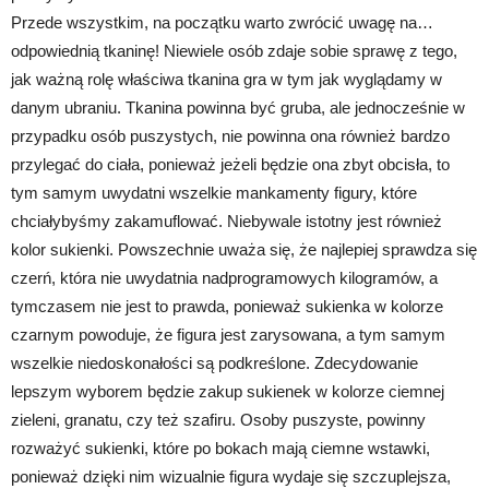
Przede wszystkim, na początku warto zwrócić uwagę na…
odpowiednią tkaninę! Niewiele osób zdaje sobie sprawę z tego,
jak ważną rolę właściwa tkanina gra w tym jak wyglądamy w
danym ubraniu. Tkanina powinna być gruba, ale jednocześnie w
przypadku osób puszystych, nie powinna ona również bardzo
przylegać do ciała, ponieważ jeżeli będzie ona zbyt obcisła, to
tym samym uwydatni wszelkie mankamenty figury, które
chciałybyśmy zakamuflować. Niebywale istotny jest również
kolor sukienki. Powszechnie uważa się, że najlepiej sprawdza się
czerń, która nie uwydatnia nadprogramowych kilogramów, a
tymczasem nie jest to prawda, ponieważ sukienka w kolorze
czarnym powoduje, że figura jest zarysowana, a tym samym
wszelkie niedoskonałości są podkreślone. Zdecydowanie
lepszym wyborem będzie zakup sukienek w kolorze ciemnej
zieleni, granatu, czy też szafiru. Osoby puszyste, powinny
rozważyć sukienki, które po bokach mają ciemne wstawki,
ponieważ dzięki nim wizualnie figura wydaje się szczuplejsza,