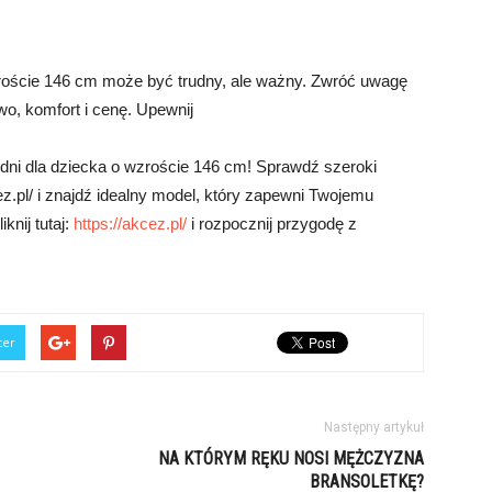
roście 146 cm może być trudny, ale ważny. Zwróć uwagę
wo, komfort i cenę. Upewnij
dni dla dziecka o wzroście 146 cm! Sprawdź szeroki
ez.pl/ i znajdź idealny model, który zapewni Twojemu
knij tutaj:
https://akcez.pl/
i rozpocznij przygodę z
ter
Następny artykuł
NA KTÓRYM RĘKU NOSI MĘŻCZYZNA
BRANSOLETKĘ?