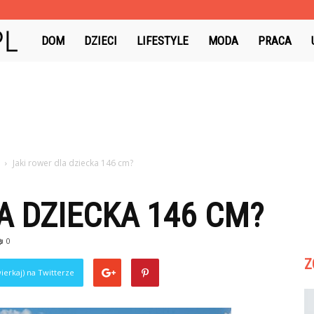
Colorowo.pl
DOM
DZIECI
LIFESTYLE
MODA
PRACA
Jaki rower dla dziecka 146 cm?
A DZIECKA 146 CM?
0
Z
ierkaj) na Twitterze