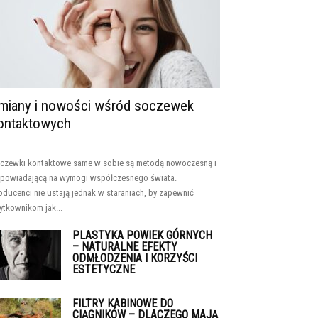
miany i nowości wśród soczewek
ontaktowych
czewki kontaktowe same w sobie są metodą nowoczesną i
powiadającą na wymogi współczesnego świata.
oducenci nie ustają jednak w staraniach, by zapewnić
ytkownikom jak...
PLASTYKA POWIEK GÓRNYCH
– NATURALNE EFEKTY
ODMŁODZENIA I KORZYŚCI
ESTETYCZNE
FILTRY KABINOWE DO
CIĄGNIKÓW – DLACZEGO MAJĄ