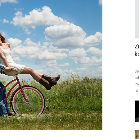
Z
k
So
od
Pr
uż