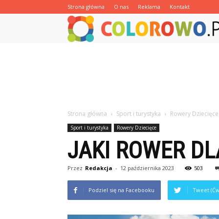
Strona główna
O nas
Reklama
Kontakt
Strona główna
Sport i turystyka
Rowery Dziecięce
Sport i turystyka
Rowery Dziecięce
JAKI ROWER DL
Przez
Redakcja
-
12 października 2023
503
Podziel się na Facebooku
Tweet (Ćw