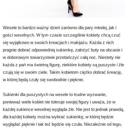
Wesele to bardzo ważny dzień zarówno dla pary młodej, jak i
gości weselnych. W tym czasie szczególnie kobiety chcą czuć
się wyjątkowo w swoich kreacjach i makijażu. Każda z nich
pragnie dobrać odpowiednią sukienkę, założyć buty na obcasie i
w doborowym towarzystwie przetańczyć całą noc. Niestety nie
każda z pań ma świetną figurę, niektóre kobiety są puszyste i źle
czują się w swoim ciele. Takim kobietom ciężko dobrać kreację,
w której będą czuły się swobodnie i pięknie.
Sukienki dla puszystych na wesele to trudne wyzwanie,
ponieważ wiele kobiet nie toleruje swojej figury i uważa, że w
każdej sukience weselnej wygląda źle. Nie jest to jednak prawdą,
dla każdej kobiety można wybrać sukienkę, w której będzie
wyglądać pięknie i tak też będzie się czuła. Niezależnie od tego,