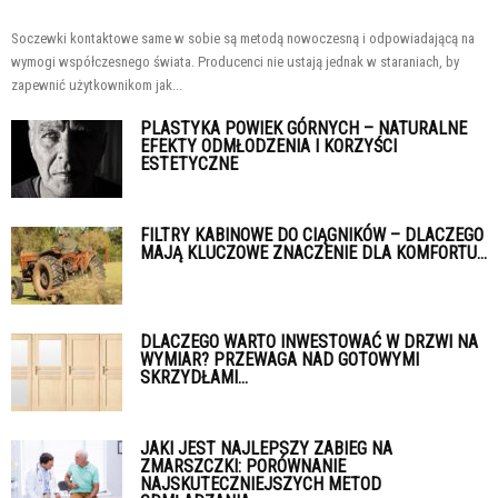
Soczewki kontaktowe same w sobie są metodą nowoczesną i odpowiadającą na
wymogi współczesnego świata. Producenci nie ustają jednak w staraniach, by
zapewnić użytkownikom jak...
PLASTYKA POWIEK GÓRNYCH – NATURALNE
EFEKTY ODMŁODZENIA I KORZYŚCI
ESTETYCZNE
FILTRY KABINOWE DO CIĄGNIKÓW – DLACZEGO
MAJĄ KLUCZOWE ZNACZENIE DLA KOMFORTU...
DLACZEGO WARTO INWESTOWAĆ W DRZWI NA
WYMIAR? PRZEWAGA NAD GOTOWYMI
SKRZYDŁAMI...
JAKI JEST NAJLEPSZY ZABIEG NA
ZMARSZCZKI: PORÓWNANIE
NAJSKUTECZNIEJSZYCH METOD