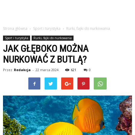
Strona główna
Sport i turystyka
Rurki, fajki do nurkowania
Sport i turystyka
Rurki, fajki do nurkowania
JAK GŁĘBOKO MOŻNA
NURKOWAĆ Z BUTLĄ?
Przez
Redakcja
-
22 marca 2024
621
0