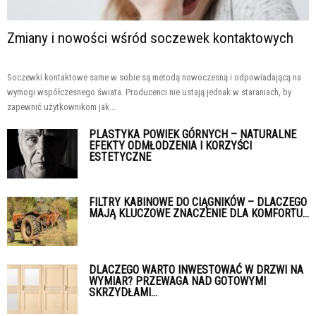
Zmiany i nowości wśród soczewek kontaktowych
Soczewki kontaktowe same w sobie są metodą nowoczesną i odpowiadającą na
wymogi współczesnego świata. Producenci nie ustają jednak w staraniach, by
zapewnić użytkownikom jak...
PLASTYKA POWIEK GÓRNYCH – NATURALNE
EFEKTY ODMŁODZENIA I KORZYŚCI
ESTETYCZNE
FILTRY KABINOWE DO CIĄGNIKÓW – DLACZEGO
MAJĄ KLUCZOWE ZNACZENIE DLA KOMFORTU...
DLACZEGO WARTO INWESTOWAĆ W DRZWI NA
WYMIAR? PRZEWAGA NAD GOTOWYMI
SKRZYDŁAMI...