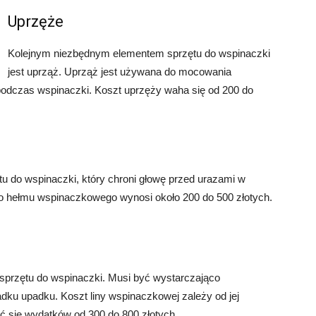
Uprzęże
Kolejnym niezbędnym elementem sprzętu do wspinaczki
jest uprząż. Uprząż jest używana do mocowania
podczas wspinaczki. Koszt uprzęży waha się od 200 do
 do wspinaczki, który chroni głowę przed urazami w
o hełmu wspinaczkowego wynosi około 200 do 500 złotych.
 sprzętu do wspinaczki. Musi być wystarczająco
ku upadku. Koszt liny wspinaczkowej zależy od jej
ć się wydatków od 300 do 800 złotych.