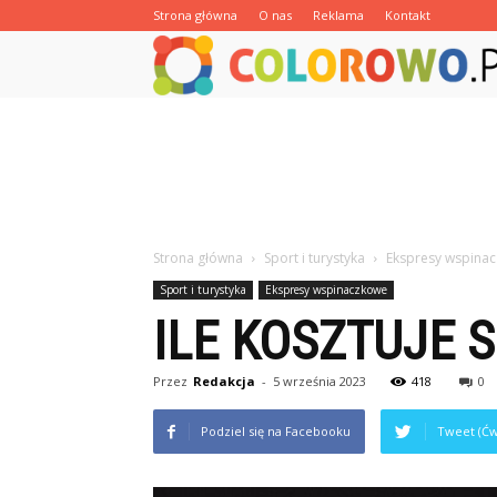
Strona główna
O nas
Reklama
Kontakt
Strona główna
Sport i turystyka
Ekspresy wspina
Sport i turystyka
Ekspresy wspinaczkowe
ILE KOSZTUJE 
Przez
Redakcja
-
5 września 2023
418
0
Podziel się na Facebooku
Tweet (Ćw