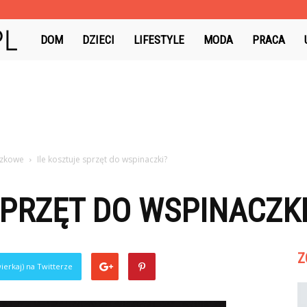
Colorowo.pl
DOM
DZIECI
LIFESTYLE
MODA
PRACA
czkowe
Ile kosztuje sprzęt do wspinaczki?
SPRZĘT DO WSPINACZKI
Z
ierkaj) na Twitterze