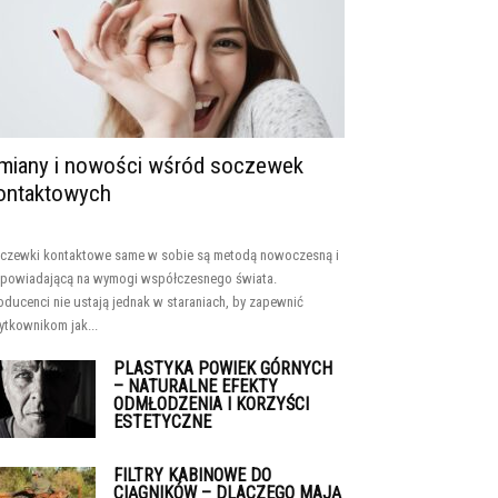
miany i nowości wśród soczewek
ontaktowych
czewki kontaktowe same w sobie są metodą nowoczesną i
powiadającą na wymogi współczesnego świata.
oducenci nie ustają jednak w staraniach, by zapewnić
ytkownikom jak...
PLASTYKA POWIEK GÓRNYCH
– NATURALNE EFEKTY
ODMŁODZENIA I KORZYŚCI
ESTETYCZNE
FILTRY KABINOWE DO
CIĄGNIKÓW – DLACZEGO MAJĄ