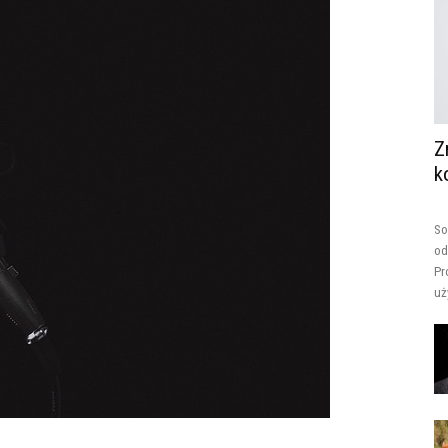
Z
k
So
od
Pr
uż