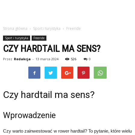
Strona główna
Sport i turystyka
Freeride
Sport i turystyka
Freeride
CZY HARDTAIL MA SENS?
Przez
Redakcja
-
13 marca 2024
526
0
Czy hardtail ma sens?
Wprowadzenie
Czy warto zainwestować w rower hardtail? To pytanie, które wielu