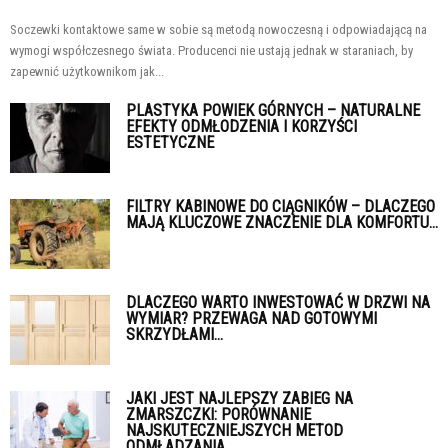
Soczewki kontaktowe same w sobie są metodą nowoczesną i odpowiadającą na
wymogi współczesnego świata. Producenci nie ustają jednak w staraniach, by
zapewnić użytkownikom jak...
PLASTYKA POWIEK GÓRNYCH – NATURALNE
EFEKTY ODMŁODZENIA I KORZYŚCI
ESTETYCZNE
FILTRY KABINOWE DO CIĄGNIKÓW – DLACZEGO
MAJĄ KLUCZOWE ZNACZENIE DLA KOMFORTU...
DLACZEGO WARTO INWESTOWAĆ W DRZWI NA
WYMIAR? PRZEWAGA NAD GOTOWYMI
SKRZYDŁAMI...
JAKI JEST NAJLEPSZY ZABIEG NA
ZMARSZCZKI: PORÓWNANIE
NAJSKUTECZNIEJSZYCH METOD
ODMŁADZANIA