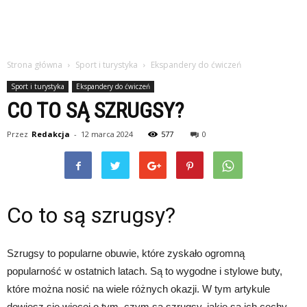
Strona główna
Sport i turystyka
Ekspandery do ćwiczeń
Sport i turystyka
Ekspandery do ćwiczeń
CO TO SĄ SZRUGSY?
Przez
Redakcja
-
12 marca 2024
577
0
Co to są szrugsy?
Szrugsy to popularne obuwie, które zyskało ogromną
popularność w ostatnich latach. Są to wygodne i stylowe buty,
które można nosić na wiele różnych okazji. W tym artykule
dowiesz się więcej o tym, czym są szrugsy, jakie są ich cechy