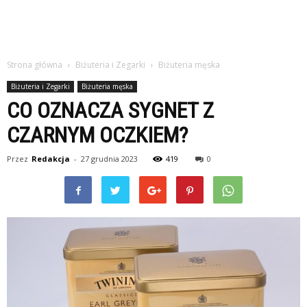
Strona główna
Biżuteria i Zegarki
Biżuteria męska
Biżuteria i Zegarki
Biżuteria męska
CO OZNACZA SYGNET Z
CZARNYM OCZKIEM?
Przez
Redakcja
-
27 grudnia 2023
419
0