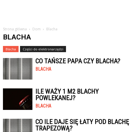
Strona główna
Dom
Blacha
BLACHA
Blacha
Części do elektronarzędzi
CO TAŃSZE PAPA CZY BLACHA?
BLACHA
ILE WAŻY 1 M2 BLACHY
POWLEKANEJ?
BLACHA
CO ILE DAJE SIĘ ŁATY POD BLACHĘ
TRAPEZOWĄ?