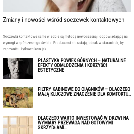
Zmiany i nowości wśród soczewek kontaktowych
Soczewki kontaktowe same w sobie są metodą nowoczesną i odpowiadającą na
wymogi współczesnego świata. Producenci nie ustają jednak w staraniach, by
zapewnić użytkownikom jak...
PLASTYKA POWIEK GÓRNYCH – NATURALNE
EFEKTY ODMŁODZENIA I KORZYŚCI
ESTETYCZNE
FILTRY KABINOWE DO CIĄGNIKÓW – DLACZEGO
MAJĄ KLUCZOWE ZNACZENIE DLA KOMFORTU...
DLACZEGO WARTO INWESTOWAĆ W DRZWI NA
WYMIAR? PRZEWAGA NAD GOTOWYMI
SKRZYDŁAMI...