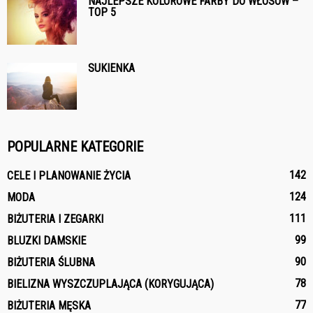
NAJLEPSZE KOLOROWE FARBY DO WŁOSÓW –
TOP 5
SUKIENKA
POPULARNE KATEGORIE
142
CELE I PLANOWANIE ŻYCIA
124
MODA
111
BIŻUTERIA I ZEGARKI
99
BLUZKI DAMSKIE
90
BIŻUTERIA ŚLUBNA
78
BIELIZNA WYSZCZUPLAJĄCA (KORYGUJĄCA)
77
BIŻUTERIA MĘSKA