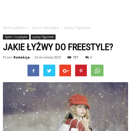
Strona główna
Sport i turystyka
Łyżwy Figurowe
Sport i turystyka
Łyżwy Figurowe
JAKIE ŁYŻWY DO FREESTYLE?
Przez
Redakcja
-
25 września 2023
737
0