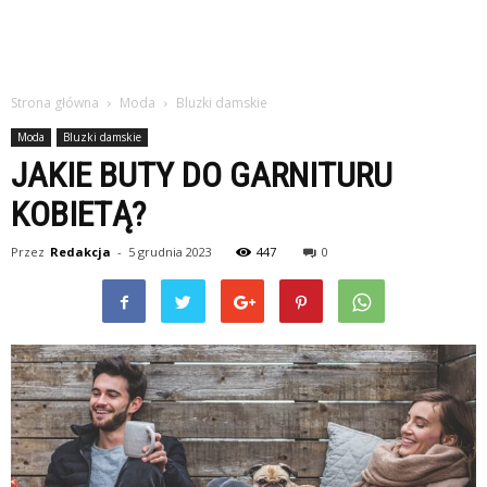
Strona główna
Moda
Bluzki damskie
Moda
Bluzki damskie
JAKIE BUTY DO GARNITURU
KOBIETĄ?
Przez
Redakcja
-
5 grudnia 2023
447
0