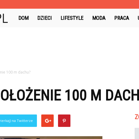
Colorowo.pl
DOM
DZIECI
LIFESTYLE
MODA
PRACA
enie 100 m dachu?
POŁOŻENIE 100 M DAC
Z
ierkaj) na Twitterze