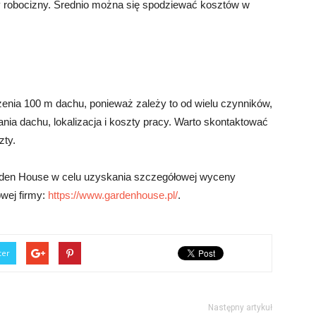
zty robocizny. Średnio można się spodziewać kosztów w
żenia 100 m dachu, ponieważ zależy to od wielu czynników,
ania dachu, lokalizacja i koszty pracy. Warto skontaktować
zty.
rden House w celu uzyskania szczegółowej wyceny
owej firmy:
https://www.gardenhouse.pl/
.
ter
Następny artykuł