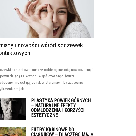
miany i nowości wśród soczewek
ontaktowych
czewki kontaktowe same w sobie są metodą nowoczesną i
powiadającą na wymogi współczesnego świata.
oducenci nie ustają jednak w staraniach, by zapewnić
ytkownikom jak...
PLASTYKA POWIEK GÓRNYCH
– NATURALNE EFEKTY
ODMŁODZENIA I KORZYŚCI
ESTETYCZNE
FILTRY KABINOWE DO
CIĄGNIKÓW – DLACZEGO MAJĄ