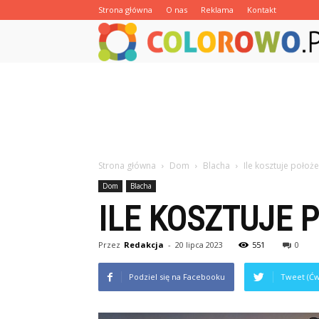
Strona główna
O nas
Reklama
Kontakt
Strona główna
Dom
Blacha
Ile kosztuje położ
Dom
Blacha
ILE KOSZTUJE 
Przez
Redakcja
-
20 lipca 2023
551
0
Podziel się na Facebooku
Tweet (Ćw