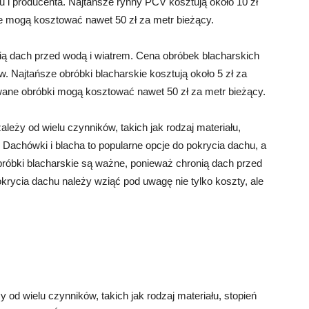
u i producenta. Najtańsze rynny PCV kosztują około 10 zł
e mogą kosztować nawet 50 zł za metr bieżący.
ią dach przed wodą i wiatrem. Cena obróbek blacharskich
w. Najtańsze obróbki blacharskie kosztują około 5 zł za
wane obróbki mogą kosztować nawet 50 zł za metr bieżący.
eży od wielu czynników, takich jak rodzaj materiału,
 Dachówki i blacha to popularne opcje do pokrycia dachu, a
obróbki blacharskie są ważne, ponieważ chronią dach przed
krycia dachu należy wziąć pod uwagę nie tylko koszty, ale
od wielu czynników, takich jak rodzaj materiału, stopień