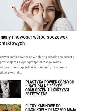
miany i nowości wśród soczewek
ontaktowych
czewki kontaktowe same w sobie są metodą nowoczesną i
powiadającą na wymogi współczesnego świata.
oducenci nie ustają jednak w staraniach, by zapewnić
ytkownikom jak...
PLASTYKA POWIEK GÓRNYCH
– NATURALNE EFEKTY
ODMŁODZENIA I KORZYŚCI
ESTETYCZNE
FILTRY KABINOWE DO
CIĄGNIKÓW – DLACZEGO MAJĄ