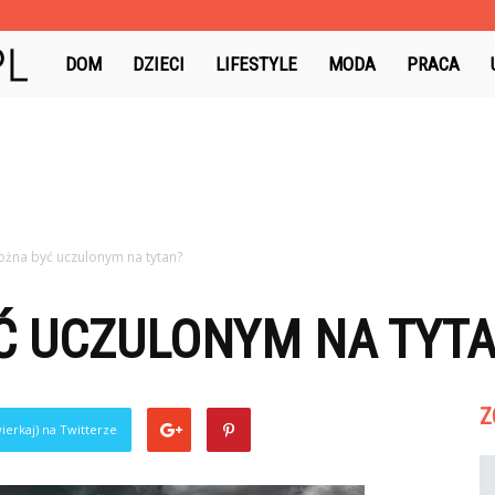
Colorowo.pl
DOM
DZIECI
LIFESTYLE
MODA
PRACA
żna być uczulonym na tytan?
Ć UCZULONYM NA TYT
Z
ierkaj) na Twitterze