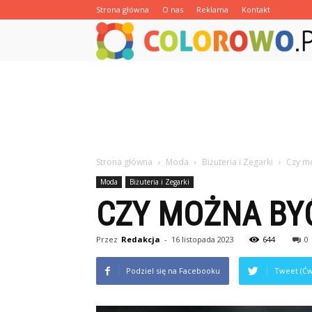
Strona główna
O nas
Reklama
Kontakt
Strona główna
Moda
Biżuteria i Zegarki
Czy mo
Moda
Biżuteria i Zegarki
CZY MOŻNA BY
Przez
Redakcja
-
16 listopada 2023
644
0
Podziel się na Facebooku
Tweet (Ćw